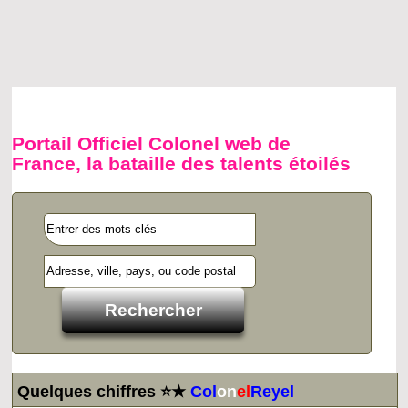
Portail Officiel Colonel web de
France, la bataille des talents étoilés
Quelques chiffres ⭐★
Col
on
el
Reyel