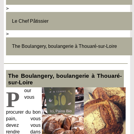
>
Le Chef Pâtissier
>
The Boulangery, boulangerie à Thouaré-sur-Loire
The Boulangery, boulangerie à Thouaré-
sur-Loire
P
our
vous
procurer du bon
pain, vous
devez vous
rendre dans