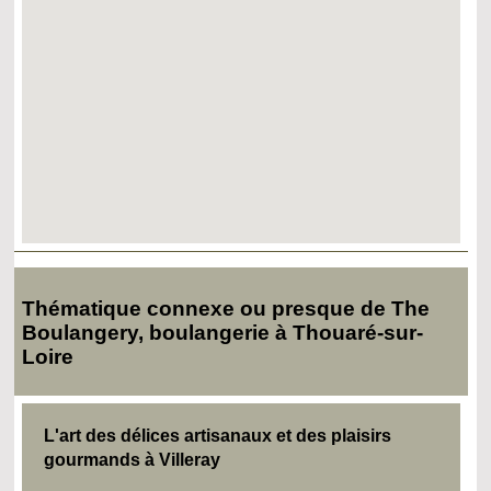
Thématique connexe ou presque de The
Boulangery, boulangerie à Thouaré-sur-
Loire
L'art des délices artisanaux et des plaisirs
gourmands à Villeray