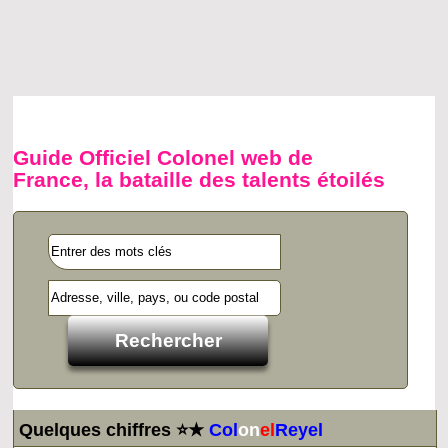
Guide Officiel Colonel web de
France, la bataille des talents étoilés
Quelques chiffres ⭐★
Col
on
el
Reyel