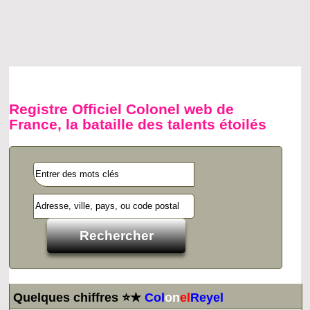
Registre Officiel Colonel web de
France, la bataille des talents étoilés
Quelques chiffres ⭐★
Col
on
el
Reyel