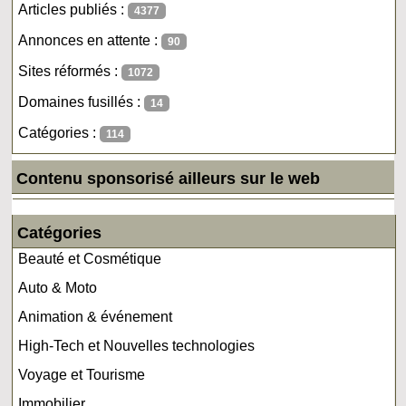
Articles publiés :
4377
Annonces en attente :
90
Sites réformés :
1072
Domaines fusillés :
14
Catégories :
114
Contenu sponsorisé ailleurs sur le web
Catégories
Beauté et Cosmétique
Auto & Moto
Animation & événement
High-Tech et Nouvelles technologies
Voyage et Tourisme
Immobilier