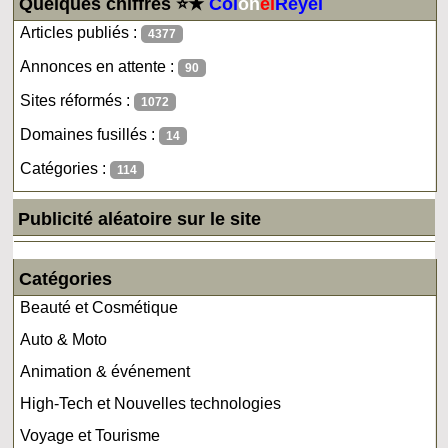
Quelques chiffres ⭐★
Col
on
el
Reyel
Articles publiés :
4377
Annonces en attente :
90
Sites réformés :
1072
Domaines fusillés :
14
Catégories :
114
Publicité aléatoire sur le site
Catégories
Beauté et Cosmétique
Auto & Moto
Animation & événement
High-Tech et Nouvelles technologies
Voyage et Tourisme