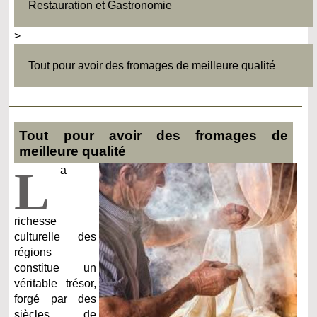
Restauration et Gastronomie
>
Tout pour avoir des fromages de meilleure qualité
Tout pour avoir des fromages de
meilleure qualité
L
a
richesse
culturelle des
régions
constitue un
véritable trésor,
forgé par des
siècles de