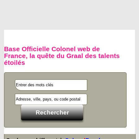
Base Officielle Colonel web de
France, la quête du Graal des talents
étoilés