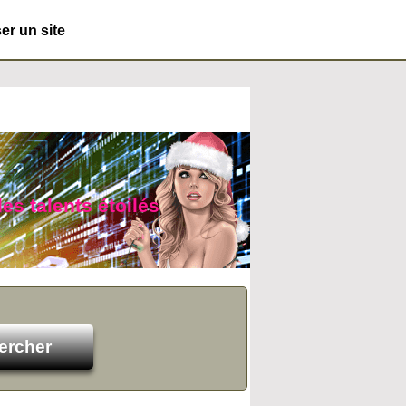
r un site
es talents étoilés