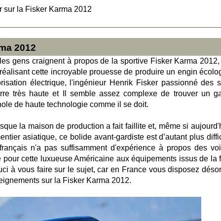
r sur la Fisker Karma 2012
rma 2012
 les gens craignent à propos de la sportive Fisker Karma 2012, 
n réalisant cette incroyable prouesse de produire un engin écolo
sation électrique, l'ingénieur Henrik Fisker passionné des s
re très haute et Il semble assez complexe de trouver un g
ole de haute technologie comme il se doit.
isque la maison de production a fait faillite et, même si aujourd'
ier asiatique, ce bolide avant-gardiste est d’autant plus diffic
 français n'a pas suffisamment d'expérience à propos des voi
é pour cette luxueuse Américaine aux équipements issus de la fi
ci à vous faire sur le sujet, car en France vous disposez déso
seignements sur la Fisker Karma 2012.