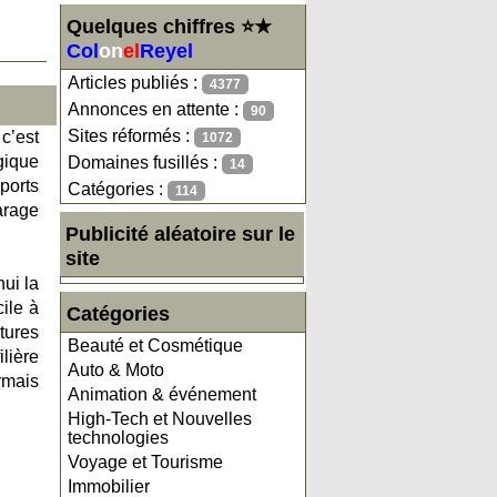
Quelques chiffres ⭐★
Col
on
el
Reyel
Articles publiés :
4377
Annonces en attente :
90
Sites réformés :
c’est
1072
gique
Domaines fusillés :
14
ports
Catégories :
114
arage
Publicité aléatoire sur le
site
hui la
ile à
Catégories
tures
Beauté et Cosmétique
lière
Auto & Moto
rmais
Animation & événement
High-Tech et Nouvelles
technologies
Voyage et Tourisme
Immobilier