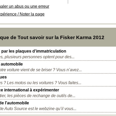
naler un abus ou une erreur
xpérience / Noter la page
ue de Tout savoir sur la Fisker Karma 2012
s par les plaques d'immatriculation
s, plusieurs personnes optent pour des...
e automobile
tre voiture vient de se briser ? Vous n’avez...
ques
 ? Les motos ou les voitures ? Vous faites...
 international à expérimenter
er, les pièces de rechange de outils de...
de l'automobile
e Auto Source est le webzine qu’il vous...