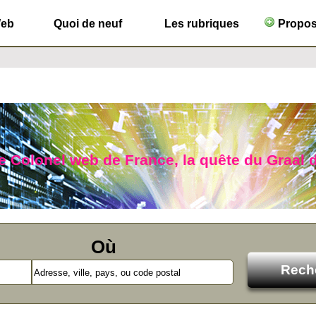
Web
Quoi de neuf
Les rubriques
Propose
le Colonel web de France, la quête du Graal d
Où