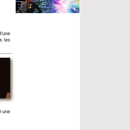
d'une
s les
r une