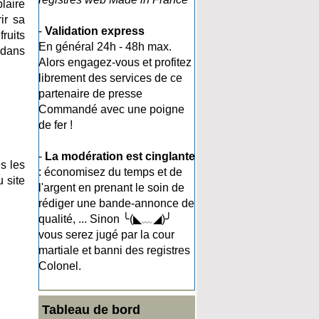
plaire
ir sa
-
Validation express
ruits
En général 24h - 48h max.
 dans
Alors engagez-vous et profitez
librement des services de ce
partenaire de presse
Commandé avec une poigne
de fer !
-
La modération est cinglante
s les
: économisez du temps et de
u site
l'argent en prenant le soin de
rédiger une bande-annonce de
qualité, ... Sinon ╰(◣﹏◢)╯
vous serez jugé par la cour
martiale et banni des registres
Colonel.
Tableau de bord