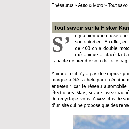
Thésaurus
>
Auto & Moto
>
Tout savoi
Tout savoir sur la Fisker Ka
S’
il y a bien une chose que
son entretien. En effet, e
de 403 ch à double motori
mécanique a placé la bar
capable de prendre soin de cette bagn
À vrai dire, il n’y a pas de surprise pu
marque a été racheté par un équipement
entretenir, car le réseau automobile
électriques. Mais, si vous avez craqu
du recyclage, vous n’avez plus de sou
d’un site qui ne propose que des ren