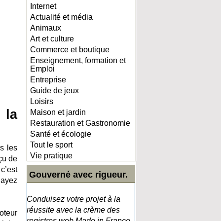
Internet
Actualité et média
Animaux
Art et culture
Commerce et boutique
Enseignement, formation et
Emploi
Entreprise
Guide de jeux
Loisirs
 la
Maison et jardin
Restauration et Gastronomie
Santé et écologie
Tout le sport
es les
Vie pratique
çu de
 c’est
Gouverné avec rigueur.
 ayez
Conduisez votre projet à la
réussite avec la crème des
moteur
registres web Made in France