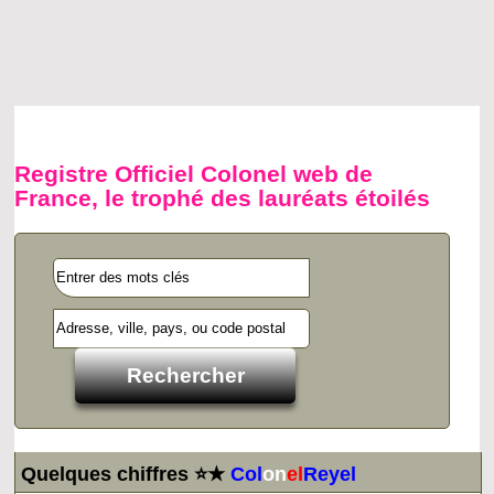
Registre Officiel Colonel web de
France, le trophé des lauréats étoilés
Quelques chiffres ⭐★
Col
on
el
Reyel