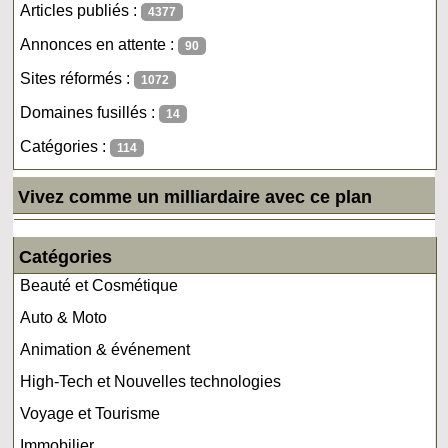
Articles publiés :
4377
Annonces en attente :
90
Sites réformés :
1072
Domaines fusillés :
14
Catégories :
114
Vivez comme un milliardaire avec ce plan
Catégories
Beauté et Cosmétique
Auto & Moto
Animation & événement
High-Tech et Nouvelles technologies
Voyage et Tourisme
Immobilier