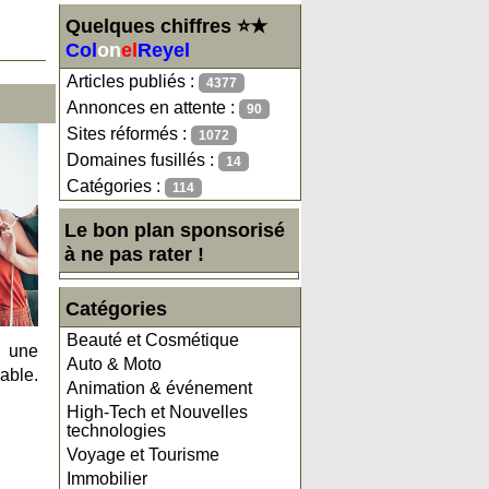
Quelques chiffres ⭐★
Col
on
el
Reyel
Articles publiés :
4377
Annonces en attente :
90
Sites réformés :
1072
Domaines fusillés :
14
Catégories :
114
Le bon plan sponsorisé
à ne pas rater !
Catégories
Beauté et Cosmétique
, une
Auto & Moto
able.
Animation & événement
High-Tech et Nouvelles
technologies
Voyage et Tourisme
Immobilier