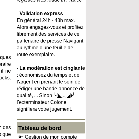
-
Validation express
En général 24h - 48h max.
Alors engagez-vous et profitez
librement des services de ce
partenaire de presse Navigant
au rythme d'une feuille de
route exemplaire.
iques
raire
-
La modération est cinglante
il ne
: économisez du temps et de
ocks.
l'argent en prenant le soin de
rédiger une bande-annonce de
qualité, ... Sinon ╰(◣﹏◢)╯
l'exterminateur Colonel
signifiera votre jugement.
r des
Tableau de bord
s que
🔑 Gestion de mon compte