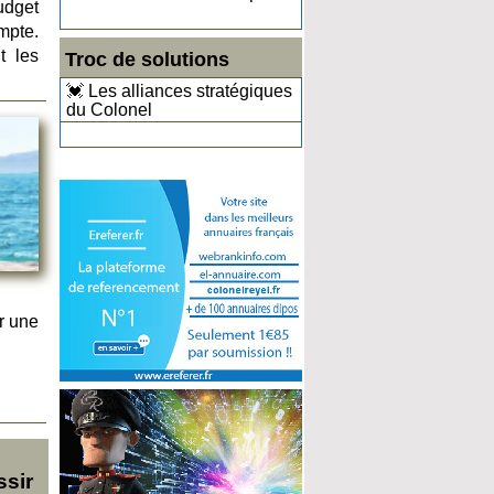
udget
mpte.
t les
Troc de solutions
💓 Les alliances stratégiques
du Colonel
r une
ssir