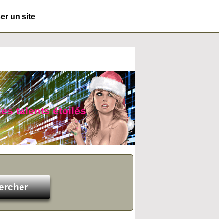
r un site
es talents étoilés