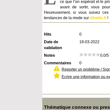
ce que l’on espérait et le p
avant de sortir, vous pou
Heureusement, si vous suivez ces 
tendances de la mode sur
dinetto.fr
!
Hits
0
Date de
19-03-2022
validation
Notes
0.0/5
Commentaires
0
Reporter un problème / Sig
Ecrire une information ou e
Thématique connexe ou presq