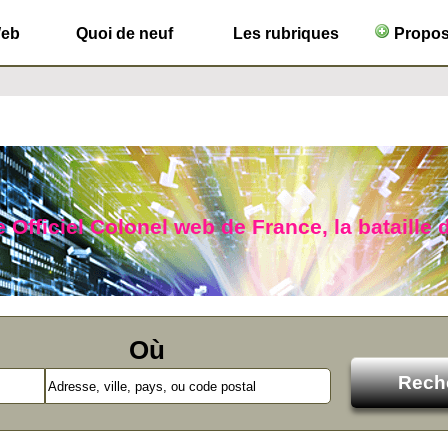
Web
Quoi de neuf
Les rubriques
Propose
 Officiel Colonel web de France, la bataille d
Où