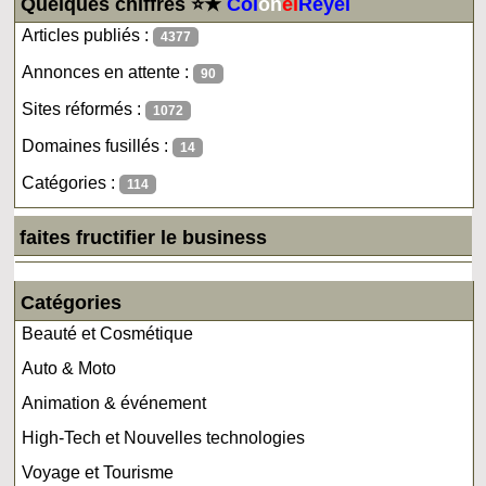
Quelques chiffres ⭐★
Col
on
el
Reyel
Articles publiés :
4377
Annonces en attente :
90
Sites réformés :
1072
Domaines fusillés :
14
Catégories :
114
faites fructifier le business
Catégories
Beauté et Cosmétique
Auto & Moto
Animation & événement
High-Tech et Nouvelles technologies
Voyage et Tourisme