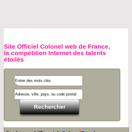
Site Officiel Colonel web de France,
la compétition Internet des talents
étoilés