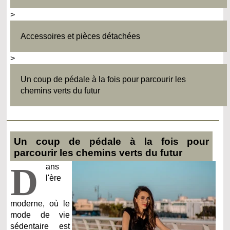
>
Accessoires et pièces détachées
>
Un coup de pédale à la fois pour parcourir les
chemins verts du futur
Un coup de pédale à la fois pour
parcourir les chemins verts du futur
D
ans
l'ère
moderne, où le
mode de vie
sédentaire est