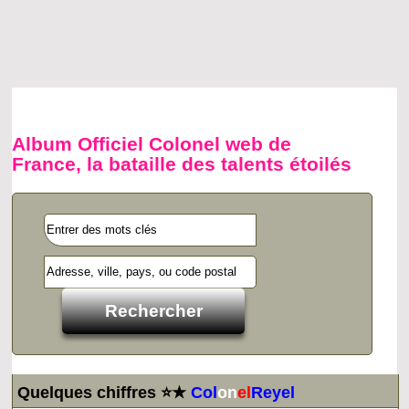
Album Officiel Colonel web de
France, la bataille des talents étoilés
Quelques chiffres ⭐★
Col
on
el
Reyel