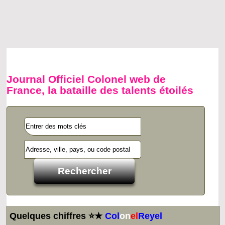
Journal Officiel Colonel web de
France, la bataille des talents étoilés
Quelques chiffres ⭐★
Col
on
el
Reyel