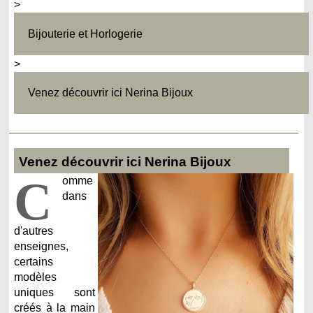
>
Bijouterie et Horlogerie
>
Venez découvrir ici Nerina Bijoux
Venez découvrir ici Nerina Bijoux
C
omme
dans
d'autres
enseignes,
certains
modèles
uniques sont
créés à la main