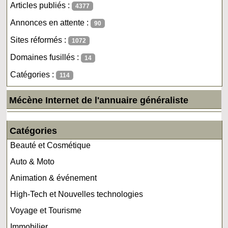
Articles publiés :
4377
Annonces en attente :
90
Sites réformés :
1072
Domaines fusillés :
14
Catégories :
114
Mécène Internet de l'annuaire généraliste
Catégories
Beauté et Cosmétique
Auto & Moto
Animation & événement
High-Tech et Nouvelles technologies
Voyage et Tourisme
Immobilier