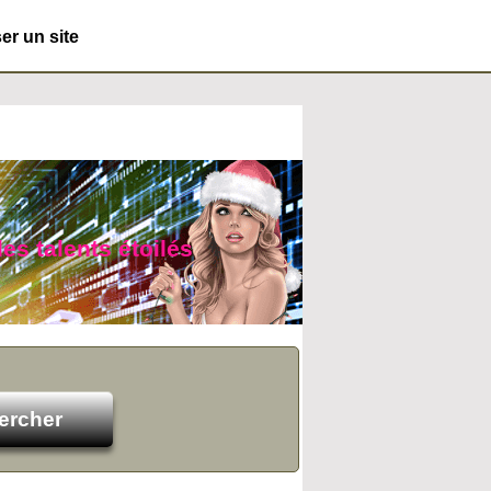
r un site
es talents étoilés