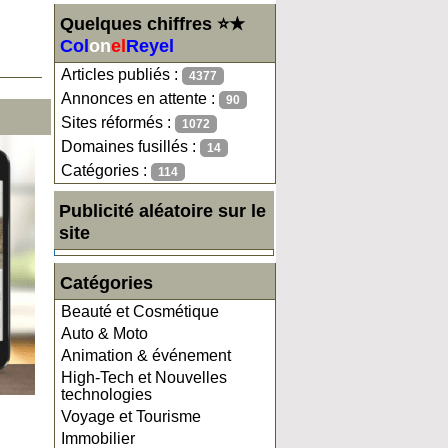
Quelques chiffres ⭐★
Col
on
el
Reyel
Articles publiés :
4377
Annonces en attente :
90
Sites réformés :
1072
Domaines fusillés :
14
Catégories :
114
Publicité aléatoire sur le
site
Catégories
Beauté et Cosmétique
Auto & Moto
Animation & événement
High-Tech et Nouvelles
technologies
Voyage et Tourisme
Immobilier