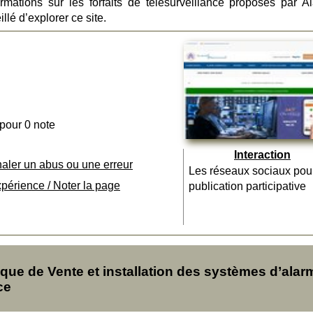
rmations sur les forfaits de télésurveillance proposés par A
illé d’explorer ce site.
 pour 0 note
Interaction
naler un abus ou une erreur
Les réseaux sociaux pou
xpérience / Noter la page
publication participative
ue de Vente et installation des systèmes d’alar
ce