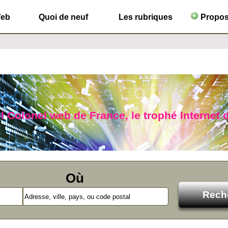
Web
Quoi de neuf
Les rubriques
Propose
l Colonel web de France, le trophé Internet d
Où