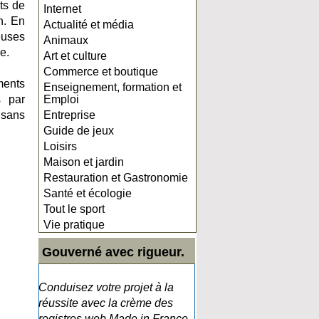
ts de
Internet
n. En
Actualité et média
euses
Animaux
e.
Art et culture
Commerce et boutique
ments
Enseignement, formation et
s par
Emploi
 sans
Entreprise
Guide de jeux
Loisirs
Maison et jardin
Restauration et Gastronomie
Santé et écologie
Tout le sport
Vie pratique
Gouverné avec rigueur.
Conduisez votre projet à la
réussite avec la crème des
registres web Made in France