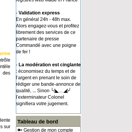
-
Validation express
En général 24h - 48h max.
Alors engagez-vous et profitez
librement des services de ce
partenaire de presse
Commandé avec une poigne
de fer !
arme
trôle
-
La modération est cinglante
entèle
: économisez du temps et de
n des
l'argent en prenant le soin de
rédiger une bande-annonce de
qualité, ... Sinon ╰(◣﹏◢)╯
l'exterminateur Colonel
signifiera votre jugement.
lente
Tableau de bord
s sur
🔑 Gestion de mon compte