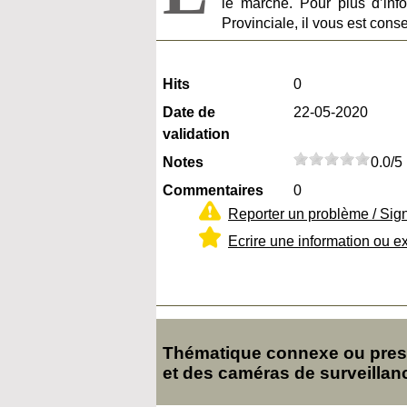
le marché. Pour plus d’info
Provinciale, il vous est conse
Hits
0
Date de
22-05-2020
validation
Notes
0.0/5
Commentaires
0
Reporter un problème / Sig
Ecrire une information ou e
Thématique connexe ou presq
et des caméras de surveillan