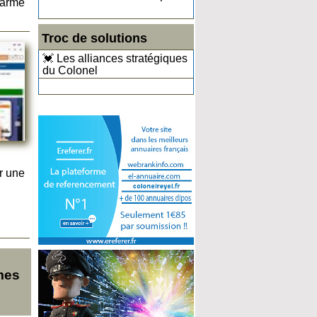
larme
Troc de solutions
💓 Les alliances stratégiques
du Colonel
r une
mes