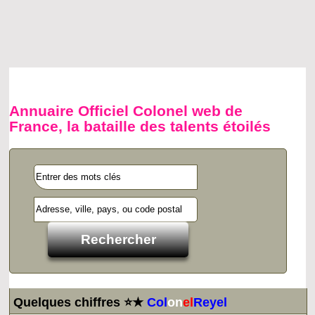
Annuaire Officiel Colonel web de
France, la bataille des talents étoilés
Quelques chiffres ⭐★
Col
on
el
Reyel