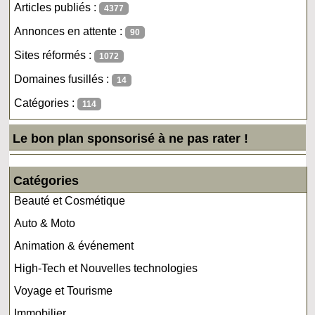
Articles publiés :
4377
Annonces en attente :
90
Sites réformés :
1072
Domaines fusillés :
14
Catégories :
114
Le bon plan sponsorisé à ne pas rater !
Catégories
Beauté et Cosmétique
Auto & Moto
Animation & événement
High-Tech et Nouvelles technologies
Voyage et Tourisme
Immobilier