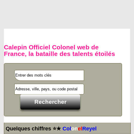
Calepin Officiel Colonel web de
France, la bataille des talents étoilés
Quelques chiffres ⭐★
Col
on
el
Reyel