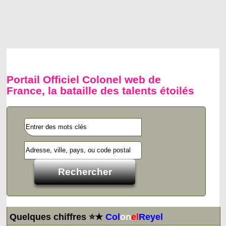
Portail Officiel Colonel web de
France, la bataille des talents étoilés
Quelques chiffres ⭐★
Col
on
el
Reyel