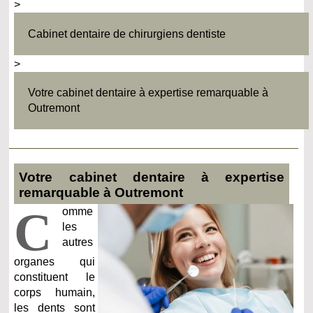
>
Cabinet dentaire de chirurgiens dentiste
>
Votre cabinet dentaire à expertise remarquable à
Outremont
Votre cabinet dentaire à expertise
remarquable à Outremont
C
omme
les
autres
organes qui
constituent le
corps humain,
les dents sont