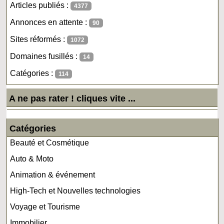
Articles publiés :
4377
Annonces en attente :
90
Sites réformés :
1072
Domaines fusillés :
14
Catégories :
114
A ne pas rater ! cliques vite ...
Catégories
Beauté et Cosmétique
Auto & Moto
Animation & événement
High-Tech et Nouvelles technologies
Voyage et Tourisme
Immobilier