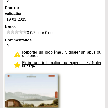
0
Date de
validation
19-01-2025
Notes
0.0/5 pour 0 note
Commentaires
0
Reporter un problème / Signaler un abus ou
une erreur
Ecrire une information ou expérience / Noter
la page