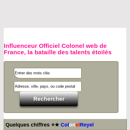
Influenceur Officiel Colonel web de
France, la bataille des talents étoilés
Quelques chiffres ⭐★
Col
on
el
Reyel