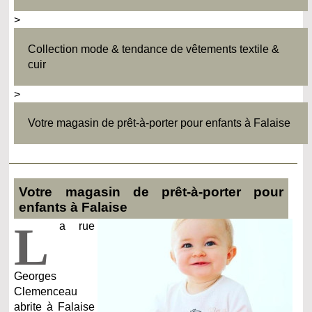
>
Collection mode & tendance de vêtements textile &
cuir
>
Votre magasin de prêt-à-porter pour enfants à Falaise
Votre magasin de prêt-à-porter pour
enfants à Falaise
L
a rue
Georges
Clemenceau
abrite à Falaise