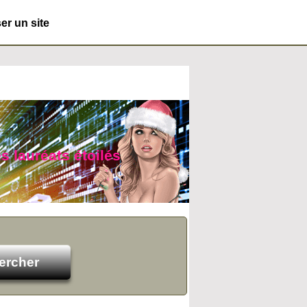
r un site
s lauréats étoilés