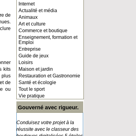
Internet
Actualité et média
re de
Animaux
nues.
Art et culture
clure
Commerce et boutique
Enseignement, formation et
Emploi
Entreprise
Guide de jeux
onner
Loisirs
 kits
Maison et jardin
 plus
Restauration et Gastronomie
et de
Santé et écologie
se ou
Tout le sport
Vie pratique
Gouverné avec rigueur.
Conduisez votre projet à la
réussite avec le classeur des
boutiques digitalisées 5 étoiles