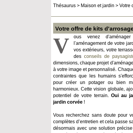
Thésaurus
>
Maison et jardin
>
Votre 
Votre offre de kits d'arrosag
V
ous venez d'aménager 
l'aménagement de votre jard
vos extérieurs, votre terras
des
conseils de paysagist
dimensions, chaque projet d'aménage
à votre image et personnalisé. Chaque
contraintes que les humains s'effor
pour créer un potager ou bien m
harmonieux. Cette vision globale, ajo
potentiel de votre terrain.
Oui au ja
jardin corvée
!
Vous recherchez sans doute pour votr
complètes d’entretien et cela passe s
désormais avec une solution précise e