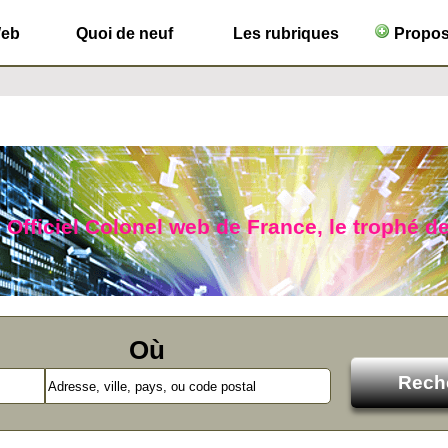
Web
Quoi de neuf
Les rubriques
Propose
 Officiel Colonel web de France, le trophé de
Où