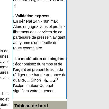
☆
-
Validation express
En général 24h - 48h max.
Alors engagez-vous et profitez
librement des services de ce
partenaire de presse Navigant
au rythme d'une feuille de
route exemplaire.
in de
eunes
-
La modération est cinglante
 avez
: économisez du temps et de
stème
l'argent en prenant le soin de
urrez
rédiger une bande-annonce de
e vos
qualité, ... Sinon ╰(◣﹏◢)╯
l'exterminateur Colonel
signifiera votre jugement.
. Les
rojet
nature
Tableau de bord