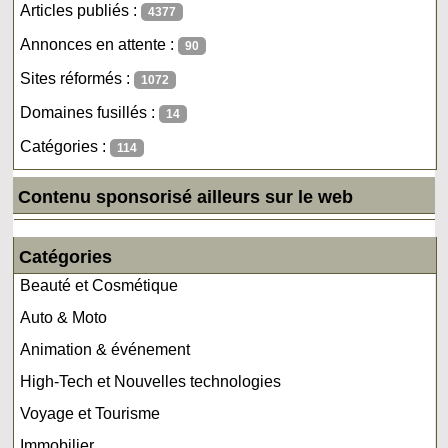
Articles publiés :
4377
Annonces en attente :
90
Sites réformés :
1072
Domaines fusillés :
14
Catégories :
114
Contenu sponsorisé ailleurs sur le web
Catégories
Beauté et Cosmétique
Auto & Moto
Animation & événement
High-Tech et Nouvelles technologies
Voyage et Tourisme
Immobilier