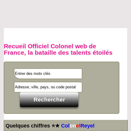
Recueil Officiel Colonel web de
France, la bataille des talents étoilés
Quelques chiffres ⭐★
Col
on
el
Reyel