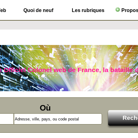
Web
Quoi de neuf
Les rubriques
Propose
 Officiel Colonel web de France, la bataille d
Où