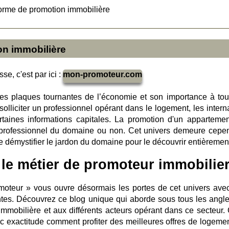
forme de promotion immobilière
on immobilière
se, c'est par ici :
mon-promoteur.com
des plaques tournantes de l’économie et son importance à tou
solliciter un professionnel opérant dans le logement, les intern
taines informations capitales. La promotion d'un appartemen
n professionnel du domaine ou non. Cet univers demeure cepe
 démystifier le jardon du domaine pour le découvrir entièremen
 le métier de promoteur immobilie
teur » vous ouvre désormais les portes de cet univers ave
antes. Découvrez ce blog unique qui aborde sous tous les angle
 immobilière et aux différents acteurs opérant dans ce secteur. 
c exactitude comment profiter des meilleures offres de logemen