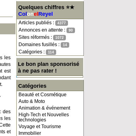
Quelques chiffres ⭐★
Col
on
el
Reyel
Articles publiés :
4377
Annonces en attente :
90
Sites réformés :
1072
Domaines fusillés :
14
Catégories :
114
s les
Le bon plan sponsorisé
autes
à ne pas rater !
t est
ndant
t.
Catégories
Beauté et Cosmétique
r
Auto & Moto
Animation & événement
c des
High-Tech et Nouvelles
s les
technologies
Cette
Voyage et Tourisme
ts et
Immobilier