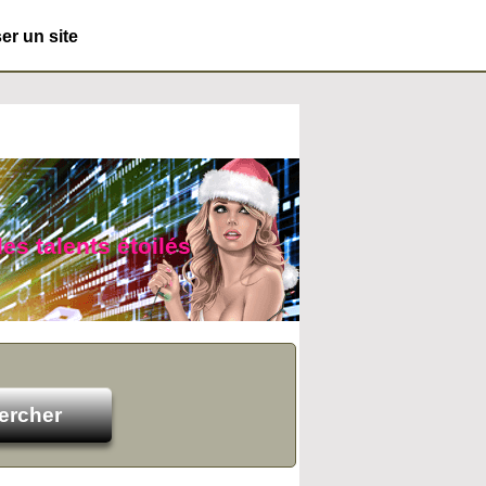
r un site
es talents étoilés