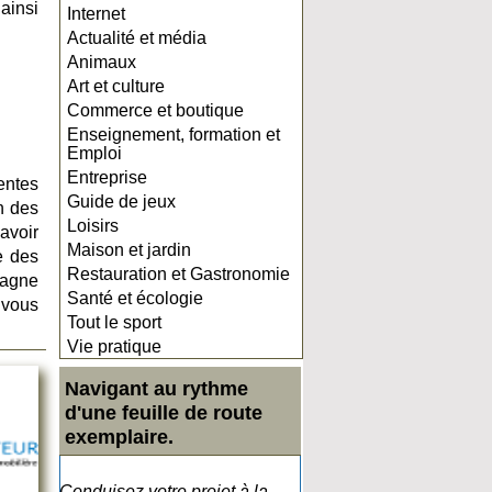
 ainsi
Internet
Actualité et média
Animaux
Art et culture
Commerce et boutique
Enseignement, formation et
Emploi
Entreprise
entes
Guide de jeux
n des
Loisirs
’avoir
Maison et jardin
e des
Restauration et Gastronomie
pagne
Santé et écologie
 vous
Tout le sport
Vie pratique
Navigant au rythme
d'une feuille de route
exemplaire.
Conduisez votre projet à la