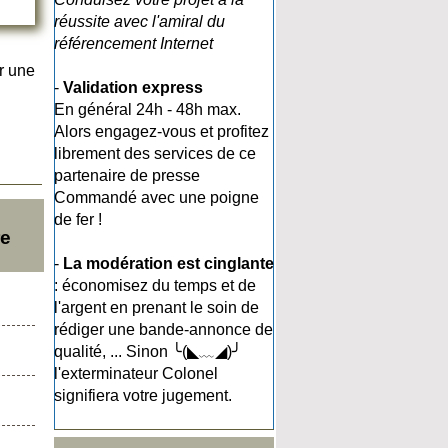
réussite avec l'amiral du
référencement Internet
r une
-
Validation express
En général 24h - 48h max.
Alors engagez-vous et profitez
librement des services de ce
partenaire de presse
Commandé avec une poigne
de fer !
re
-
La modération est cinglante
: économisez du temps et de
l'argent en prenant le soin de
rédiger une bande-annonce de
qualité, ... Sinon ╰(◣﹏◢)╯
l'exterminateur Colonel
signifiera votre jugement.