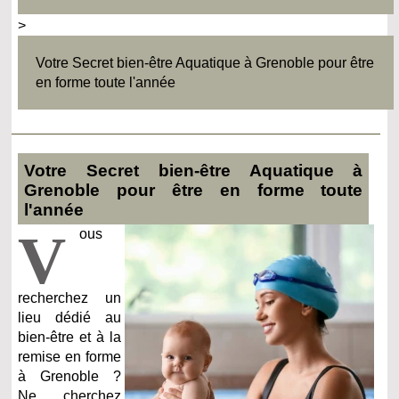
>
Votre Secret bien-être Aquatique à Grenoble pour être
en forme toute l'année
Votre Secret bien-être Aquatique à
Grenoble pour être en forme toute
l'année
V
ous
recherchez un
lieu dédié au
bien-être et à la
remise en forme
à Grenoble ?
Ne cherchez