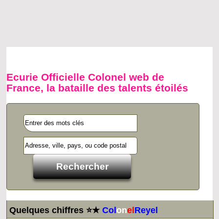
Ecurie Officielle Colonel web de
France, la bataille des talents étoilés
Quelques chiffres ⭐★
Col
on
el
Reyel