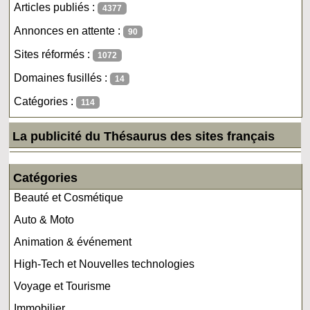
Articles publiés :
4377
Annonces en attente :
90
Sites réformés :
1072
Domaines fusillés :
14
Catégories :
114
La publicité du Thésaurus des sites français
Catégories
Beauté et Cosmétique
Auto & Moto
Animation & événement
High-Tech et Nouvelles technologies
Voyage et Tourisme
Immobilier