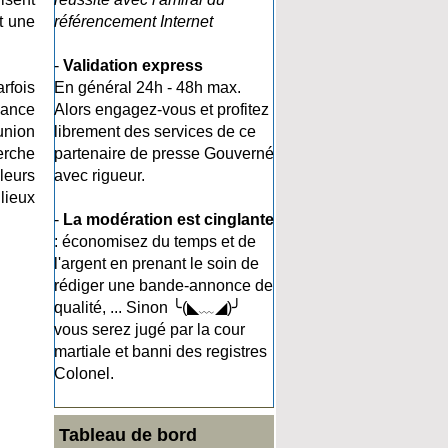
t une
référencement Internet
-
Validation express
rfois
En général 24h - 48h max.
dance
Alors engagez-vous et profitez
union
librement des services de ce
erche
partenaire de presse Gouverné
leurs
avec rigueur.
lieux
-
La modération est cinglante
: économisez du temps et de
l'argent en prenant le soin de
rédiger une bande-annonce de
qualité, ... Sinon ╰(◣﹏◢)╯
vous serez jugé par la cour
martiale et banni des registres
Colonel.
Tableau de bord