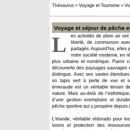
Thésaurus
>
Voyage et Tourisme
>
Vo
Voyage et séjour de pêche e
L
es activités de plein air o
liberté, de communion ave
partagés. Aujourd'hui, elles 
notre société moderne, en r
plus urbaine et numérique. Parmi c
découverte des paysages sauvages et
distingue. Avec ses vastes étendues 
un tapis vert à perte de vue et se
émeraude est un véritable terrain d
nature. Mais au-delà de l’esthétique, 
d’une gestion exemplaire et dura
pêche sportive qui y prospère depuis
L’Irlande, véritable eldorado pour l
loisirs et protection des ressourc