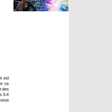
n est
er ce
r des
s 3-4
 vous