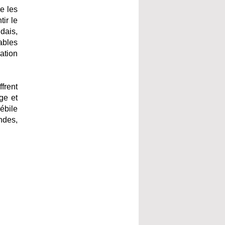
re les
ir le
dais,
ables
ation
frent
ge et
ébile
ndes,