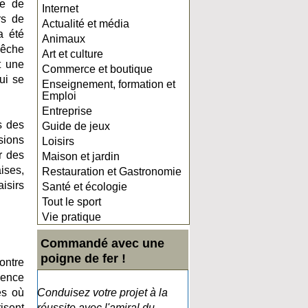
te de
Internet
rs de
Actualité et média
a été
Animaux
pêche
Art et culture
t une
Commerce et boutique
ui se
Enseignement, formation et
Emploi
Entreprise
s des
Guide de jeux
sions
Loisirs
r des
Maison et jardin
ises,
Restauration et Gastronomie
isirs
Santé et écologie
Tout le sport
Vie pratique
Commandé avec une
poigne de fer !
ontre
ience
es où
Conduisez votre projet à la
isent
réussite avec l'amiral du