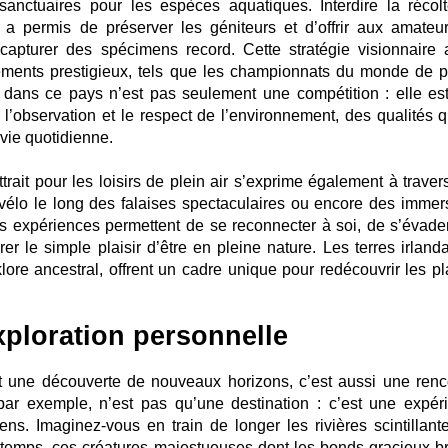
 sanctuaires pour les espèces aquatiques. Interdire la récol
a permis de préserver les géniteurs et d’offrir aux amateu
 capturer des spécimens record. Cette stratégie visionnaire 
ements prestigieux, tels que les championnats du monde de 
he dans ce pays n’est pas seulement une compétition : elle es
, l’observation et le respect de l’environnement, des qualités q
vie quotidienne.
rait pour les loisirs de plein air s’exprime également à traver
élo le long des falaises spectaculaires ou encore des immer
s expériences permettent de se reconnecter à soi, de s’évade
er le simple plaisir d’être en pleine nature. Les terres irlanda
ore ancestral, offrent un cadre unique pour redécouvrir les pla
ploration personnelle
 une découverte de nouveaux horizons, c’est aussi une renc
par exemple, n’est pas qu’une destination : c’est une expér
ens. Imaginez-vous en train de longer les rivières scintillant
temps, ces créatures majestueuses dont les bonds gracieux br