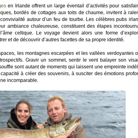
ges
en Irlande offrent un large éventail d’activités pour satisfai
ques, bordés de cottages aux toits de chaume, invitent à ralent
convivialité autour d’un feu de tourbe. Les célèbres pubs irlan
leur ambiance chaleureuse, constituent des étapes incontourn
’âme celtique. Le voyage devient alors une forme d’explor
er et de découvrir d’autres facettes de sa propre identité.
spaces, les montagnes escarpées et les vallées verdoyantes of
trospectifs. Gravir un sommet, sentir le vent balayer son visa
ouffle sont autant de moments qui laissent une empreinte indél
e capacité à créer des souvenirs, à susciter des émotions profo
ine incomparable.