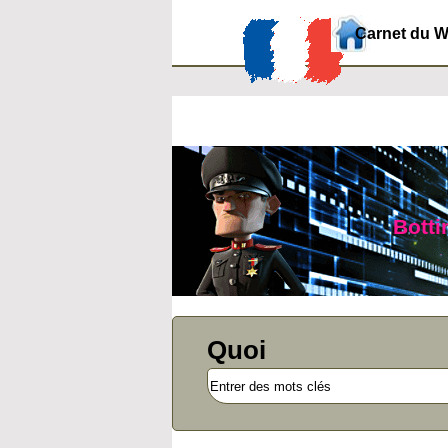
Carnet du 
Botti
Quoi