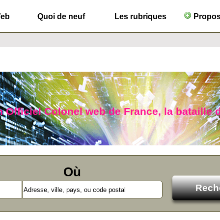
Web
Quoi de neuf
Les rubriques
Propose
n Officiel Colonel web de France, la bataille 
Où