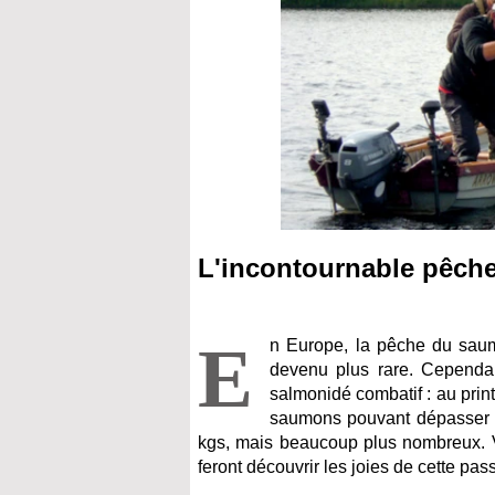
L'incontournable pêch
E
n Europe, la pêche du saum
devenu plus rare. Cependan
salmonidé combatif : au prin
saumons pouvant dépasser le
kgs, mais beaucoup plus nombreux. VP
feront découvrir les joies de cette pa