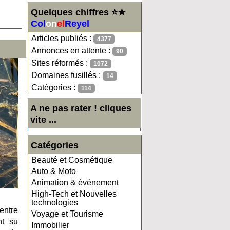
Quelques chiffres ⭐★
Col
on
el
Reyel
Articles publiés :
4377
Annonces en attente :
90
Sites réformés :
1072
Domaines fusillés :
14
Catégories :
114
A ne pas rater ! cliques
vite ...
Catégories
Beauté et Cosmétique
Auto & Moto
Animation & événement
High-Tech et Nouvelles
technologies
entre
Voyage et Tourisme
nt su
Immobilier