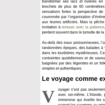
transformer ses lacs et rivières en
brochets de plus de 60 centimètres 
sensations fortes la perspective de
couronnée par l’organisation d’évén
aux leurres artificiels. Mais la pêc
invitation à
renouer avec la patience
perdent souvent dans le tumulte de la 
Au-delà des eaux poissonneuses, l’att
randonnées épiques, des balades à v
dans les tourbières mystérieuses. Ce
contraintes quotidiennes et de savour
baignées par des légendes et un folkl
simples et authentiques.
Le voyage comme ex
V
oyager n’est pas seulement
avec soi-même. L’Irlande, 
immersive qui éveille les s
nagent les saumons au prin