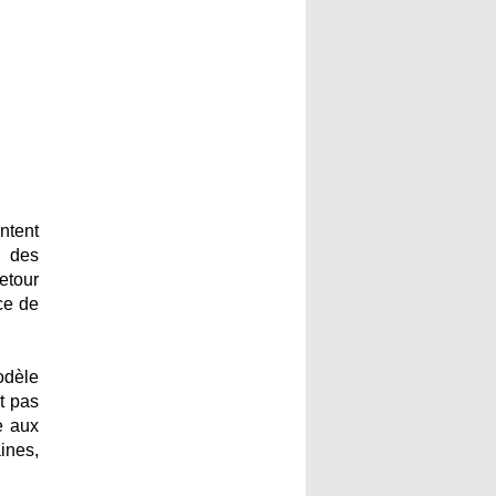
entent
n des
etour
ce de
odèle
t pas
e aux
ines,