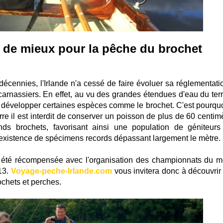
ait de mieux pour la pêche du brochet
décennies, l'Irlande n'a cessé de faire évoluer sa réglementati
arnassiers. En effet, au vu des grandes étendues d'eau du terri
e à développer certaines espèces comme le brochet. C'est pourquo
rre il est interdit de conserver un poisson de plus de 60 centim
ds brochets, favorisant ainsi une population de géniteurs
existence de spécimens records dépassant largement le mètre.
urs été récompensée avec l'organisation des championnats du 
013.
Voyage-peche-Irlande.com
vous invitera donc à découvrir 
ochets et perches.