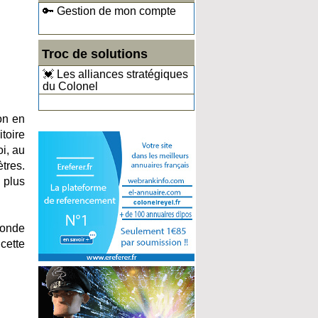
🔑 Gestion de mon compte
Troc de solutions
💓 Les alliances stratégiques
du Colonel
on en
toire
i, au
ètres.
 plus
monde
cette