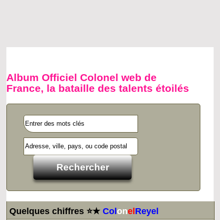
Album Officiel Colonel web de
France, la bataille des talents étoilés
Quelques chiffres ⭐★
Col
on
el
Reyel