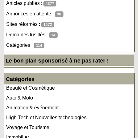
Articles publiés :
4377
Annonces en attente :
90
Sites réformés :
1072
Domaines fusillés :
14
Catégories :
114
Le bon plan sponsorisé à ne pas rater !
Catégories
Beauté et Cosmétique
Auto & Moto
Animation & événement
High-Tech et Nouvelles technologies
Voyage et Tourisme
Immobilier