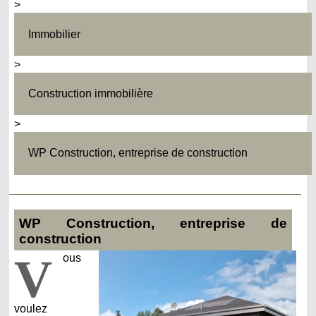
>
Immobilier
>
Construction immobilière
>
WP Construction, entreprise de construction
WP Construction, entreprise de
construction
V
ous
voulez