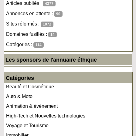
Articles publiés :
4377
Annonces en attente :
90
Sites réformés :
1072
Domaines fusillés :
14
Catégories :
114
Les sponsors de l'annuaire éthique
Catégories
Beauté et Cosmétique
Auto & Moto
Animation & événement
High-Tech et Nouvelles technologies
Voyage et Tourisme
Immobilier