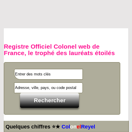
Registre Officiel Colonel web de
France, le trophé des lauréats étoilés
Quelques chiffres ⭐★
Col
on
el
Reyel