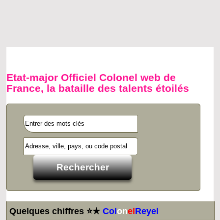
Etat-major Officiel Colonel web de
France, la bataille des talents étoilés
Quelques chiffres ⭐★
Col
on
el
Reyel