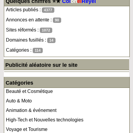
Quelques chiffres ⭐★
Col
on
el
Reyel
Articles publiés :
4377
Annonces en attente :
90
Sites réformés :
1072
Domaines fusillés :
14
Catégories :
114
Publicité aléatoire sur le site
Catégories
Beauté et Cosmétique
Auto & Moto
Animation & événement
High-Tech et Nouvelles technologies
Voyage et Tourisme