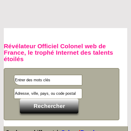
Révélateur Officiel Colonel web de
France, le trophé Internet des talents
étoilés