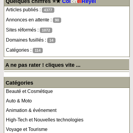
Quelques chiffres ⭐★
Col
on
el
Reyel
Articles publiés :
4377
Annonces en attente :
90
Sites réformés :
1072
Domaines fusillés :
14
Catégories :
114
A ne pas rater ! cliques vite ...
Catégories
Beauté et Cosmétique
Auto & Moto
Animation & événement
High-Tech et Nouvelles technologies
Voyage et Tourisme