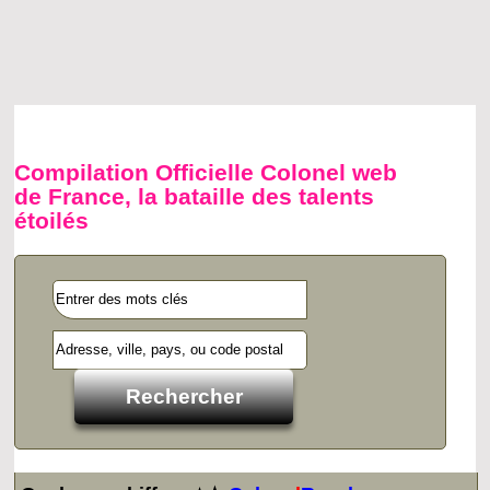
Compilation Officielle Colonel web
de France, la bataille des talents
étoilés