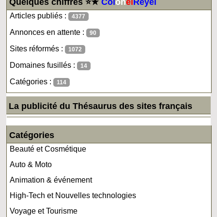
Quelques chiffres ⭐★
Col
on
el
Reyel
Articles publiés :
4377
Annonces en attente :
90
Sites réformés :
1072
Domaines fusillés :
14
Catégories :
114
La publicité du Thésaurus des sites français
Catégories
Beauté et Cosmétique
Auto & Moto
Animation & événement
High-Tech et Nouvelles technologies
Voyage et Tourisme