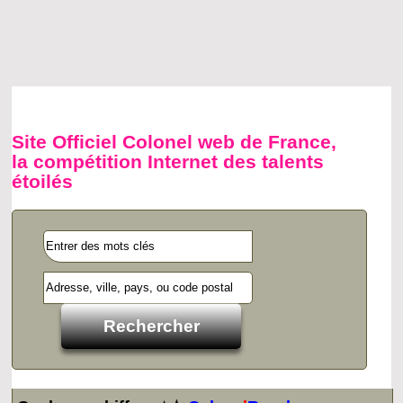
Site Officiel Colonel web de France,
la compétition Internet des talents
étoilés