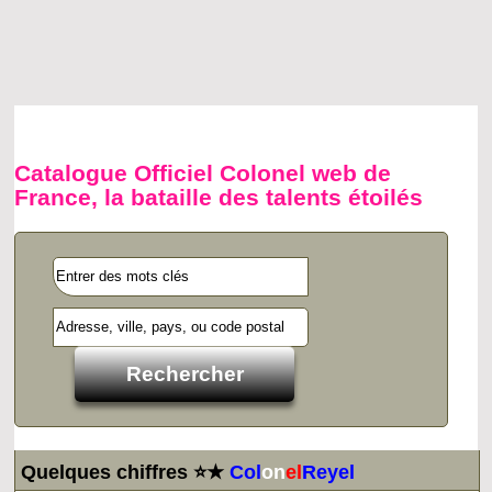
Catalogue Officiel Colonel web de
France, la bataille des talents étoilés
Quelques chiffres ⭐★
Col
on
el
Reyel