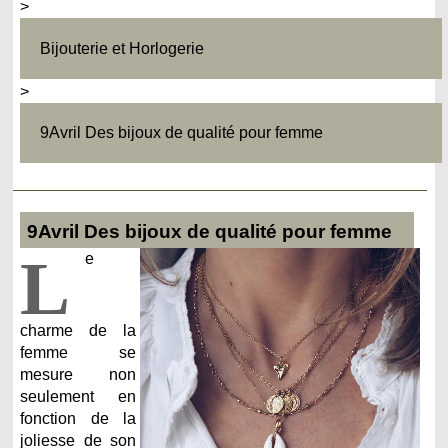
>
Bijouterie et Horlogerie
>
9Avril Des bijoux de qualité pour femme
9Avril Des bijoux de qualité pour femme
L
e
charme de la
femme se
mesure non
seulement en
fonction de la
joliesse de son