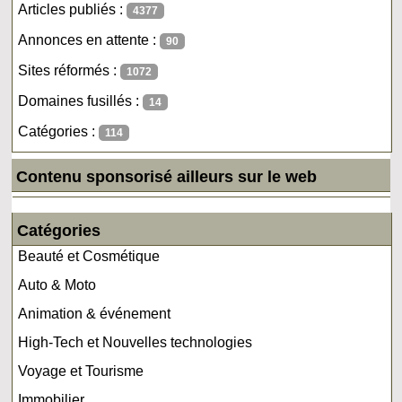
Articles publiés :
4377
Annonces en attente :
90
Sites réformés :
1072
Domaines fusillés :
14
Catégories :
114
Contenu sponsorisé ailleurs sur le web
Catégories
Beauté et Cosmétique
Auto & Moto
Animation & événement
High-Tech et Nouvelles technologies
Voyage et Tourisme
Immobilier