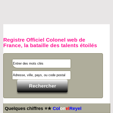
Registre Officiel Colonel web de
France, la bataille des talents étoilés
Quelques chiffres ⭐★
Col
on
el
Reyel