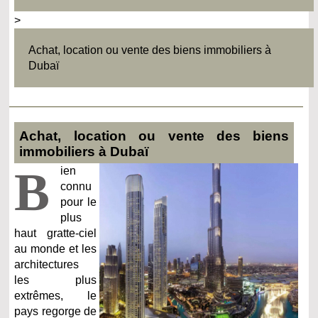
>
Achat, location ou vente des biens immobiliers à
Dubaï
Achat, location ou vente des biens
immobiliers à Dubaï
B
ien
connu
pour le
plus
haut gratte-ciel
au monde et les
architectures
les plus
extrêmes, le
pays regorge de