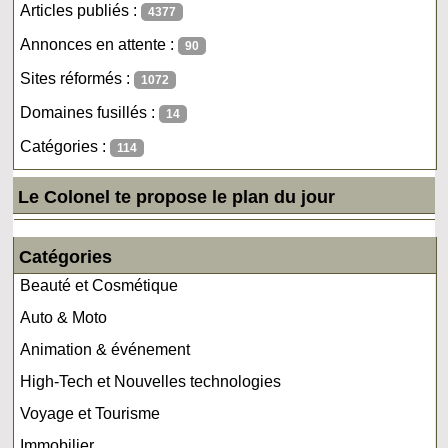
Articles publiés :
4377
Annonces en attente :
90
Sites réformés :
1072
Domaines fusillés :
14
Catégories :
114
Le Colonel te propose le plan du jour
Catégories
Beauté et Cosmétique
Auto & Moto
Animation & événement
High-Tech et Nouvelles technologies
Voyage et Tourisme
Immobilier