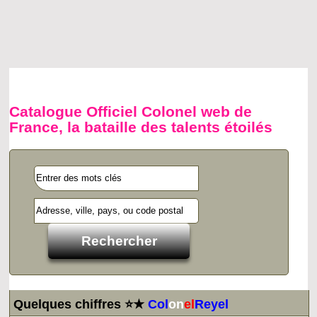
Catalogue Officiel Colonel web de
France, la bataille des talents étoilés
Quelques chiffres ⭐★
Col
on
el
Reyel