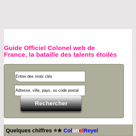
Guide Officiel Colonel web de
France, la bataille des talents étoilés
Quelques chiffres ⭐★
Col
on
el
Reyel