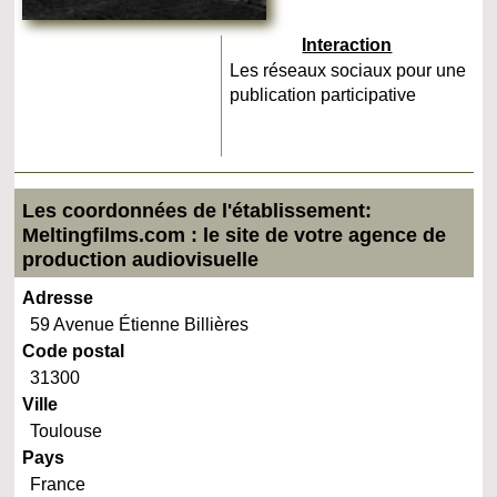
Interaction
Les réseaux sociaux pour une
publication participative
Les coordonnées de l'établissement:
Meltingfilms.com : le site de votre agence de
production audiovisuelle
Adresse
59 Avenue Étienne Billières
Code postal
31300
Ville
Toulouse
Pays
France