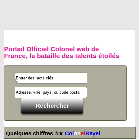
Portail Officiel Colonel web de
France, la bataille des talents étoilés
Quelques chiffres ⭐★
Col
on
el
Reyel