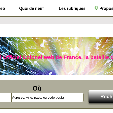
Web
Quoi de neuf
Les rubriques
Propose
 Officiel Colonel web de France, la bataille 
Où