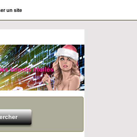
r un site
des talents étoilés