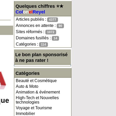
Quelques chiffres ⭐★
Col
on
el
Reyel
Articles publiés :
4377
Annonces en attente :
90
Sites réformés :
1072
Domaines fusillés :
14
Catégories :
114
Le bon plan sponsorisé
à ne pas rater !
Catégories
Beauté et Cosmétique
Auto & Moto
Animation & événement
High-Tech et Nouvelles
que
technologies
Voyage et Tourisme
Immobilier