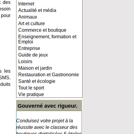
ec des
Internet
esoin
Actualité et média
à pour
Animaux
Art et culture
Commerce et boutique
Enseignement, formation et
Emploi
Entreprise
Guide de jeux
Loisirs
Maison et jardin
s les
Restauration et Gastronomie
 SMS.
Santé et écologie
duits
Tout le sport
Vie pratique
Gouverné avec rigueur.
Conduisez votre projet à la
réussite avec le classeur des
boutiques digitalisées 5 étoiles