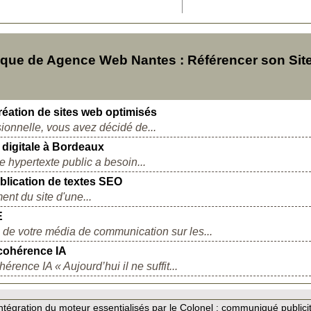
que de Agence Web Nantes : Référencer son Sit
réation de sites web optimisés
sionnelle, vous avez décidé de...
 digitale à Bordeaux
hypertexte public a besoin...
blication de textes SEO
ent du site d'une...
E
e de votre média de communication sur les...
cohérence IA
ence IA « Aujourd’hui il ne suffit...
tégration du moteur essentialisés par le Colonel :
communiqué publicit