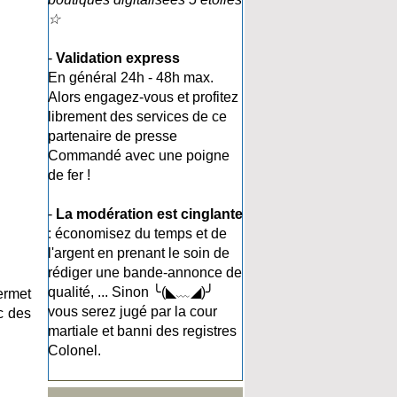
☆
-
Validation express
En général 24h - 48h max.
Alors engagez-vous et profitez
librement des services de ce
partenaire de presse
Commandé avec une poigne
de fer !
-
La modération est cinglante
: économisez du temps et de
l'argent en prenant le soin de
rédiger une bande-annonce de
qualité, ... Sinon ╰(◣﹏◢)╯
ermet
vous serez jugé par la cour
c des
martiale et banni des registres
Colonel.