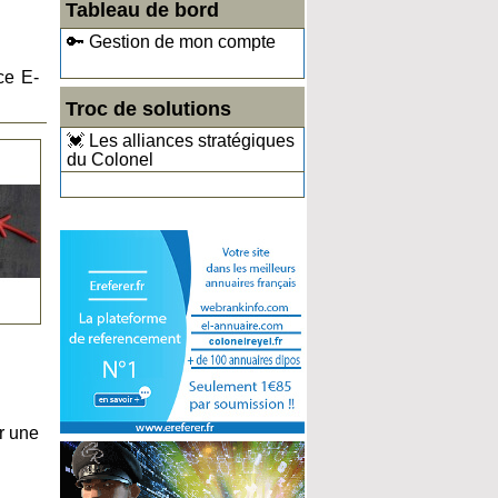
Tableau de bord
🔑 Gestion de mon compte
ce E-
Troc de solutions
💓 Les alliances stratégiques
du Colonel
r une