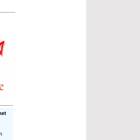
net
on