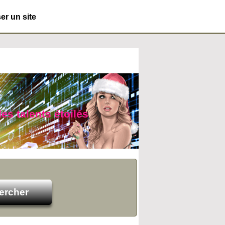
r un site
es talents étoilés