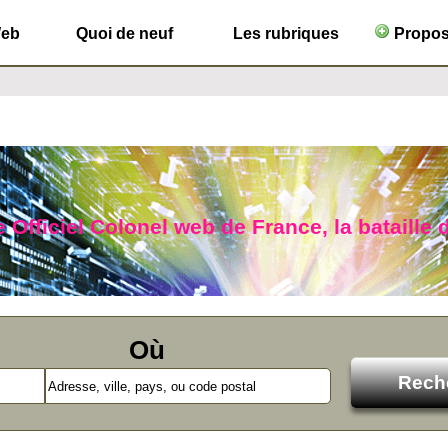
Web
Quoi de neuf
Les rubriques
Propose
 Officiel Colonel web de France, la bataille d
Où