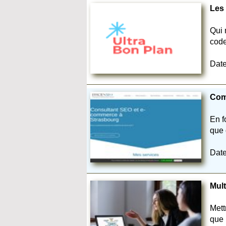
Les 
Qui 
code
Date
Comm
En f
que 
Date
Mult
Mett
que 