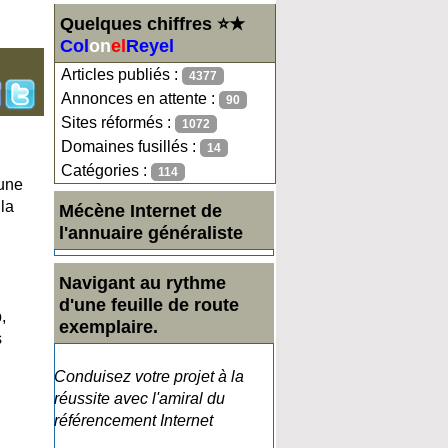
Quelques chiffres ⭐★
Col
on
el
Reyel
Articles publiés :
4377
Annonces en attente :
90
Sites réformés :
1072
Domaines fusillés :
14
Catégories :
114
 une
 la
Mécène Internet de
l'annuaire généraliste
Navigant au rythme
d'une feuille de route
,
exemplaire.
s
Conduisez votre projet à la
réussite avec l'amiral du
référencement Internet