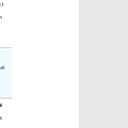
 !
n
qué
té
as