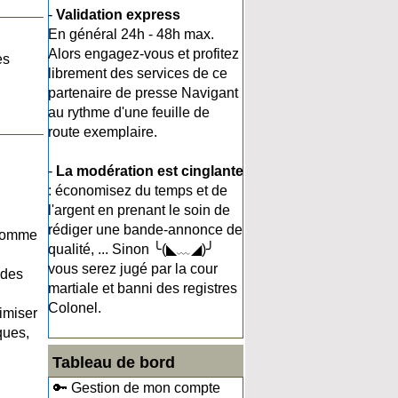
-
Validation express
En général 24h - 48h max.
Alors engagez-vous et profitez
es
librement des services de ce
partenaire de presse Navigant
au rythme d'une feuille de
route exemplaire.
-
La modération est cinglante
: économisez du temps et de
l'argent en prenant le soin de
rédiger une bande-annonce de
, comme
qualité, ... Sinon ╰(◣﹏◢)╯
vous serez jugé par la cour
 des
martiale et banni des registres
Colonel.
imiser
ques,
Tableau de bord
🔑 Gestion de mon compte