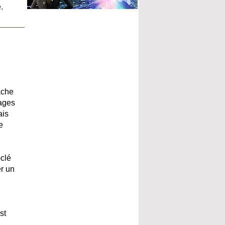
.
âche
pages
ais
e
-clé
er un
st