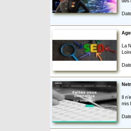
des 
Date
Agen
La N
Loir
Date
Netr
Il n
mis l
Date