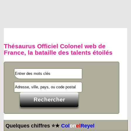
Thésaurus Officiel Colonel web de
France, la bataille des talents étoilés
Quelques chiffres ⭐★
Col
on
el
Reyel