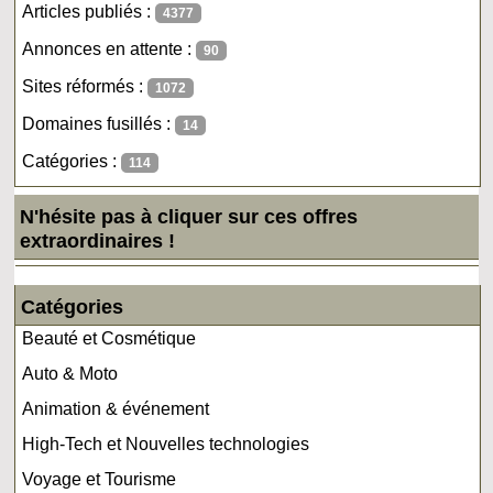
Articles publiés :
4377
Annonces en attente :
90
Sites réformés :
1072
Domaines fusillés :
14
Catégories :
114
N'hésite pas à cliquer sur ces offres
extraordinaires !
Catégories
Beauté et Cosmétique
Auto & Moto
Animation & événement
High-Tech et Nouvelles technologies
Voyage et Tourisme