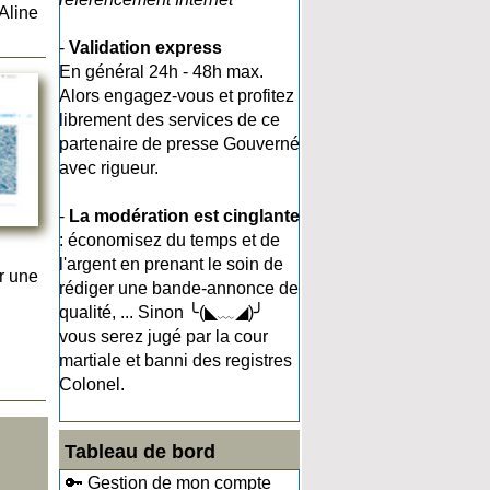
 Aline
-
Validation express
En général 24h - 48h max.
Alors engagez-vous et profitez
librement des services de ce
partenaire de presse Gouverné
avec rigueur.
-
La modération est cinglante
: économisez du temps et de
l'argent en prenant le soin de
r une
rédiger une bande-annonce de
qualité, ... Sinon ╰(◣﹏◢)╯
vous serez jugé par la cour
martiale et banni des registres
Colonel.
Tableau de bord
🔑 Gestion de mon compte