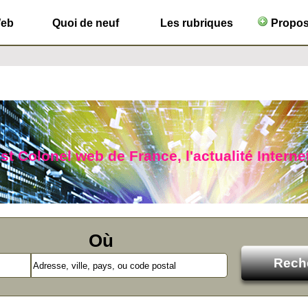
Web
Quoi de neuf
Les rubriques
Propose
ist Colonel web de France, l'actualité Interne
Où