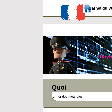
Carnet du 
Playl
Quoi