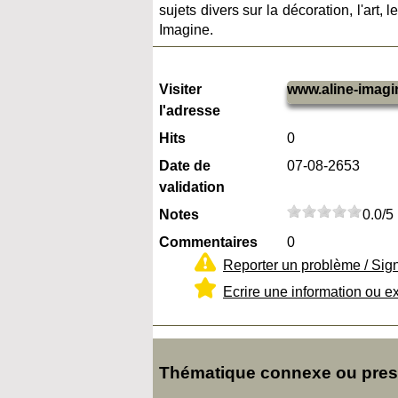
sujets divers sur la décoration, l'art, l
Imagine.
Visiter
www.aline-imagin
l'adresse
Hits
0
Date de
07-08-2653
validation
Notes
0.0/5
Commentaires
0
Reporter un problème / Sig
Ecrire une information ou e
Thématique connexe ou presqu