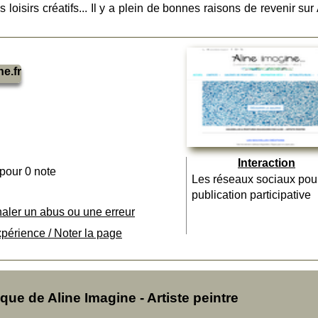
es loisirs créatifs... Il y a plein de bonnes raisons de revenir sur
e.fr
Interaction
 pour 0 note
Les réseaux sociaux pou
publication participative
naler un abus ou une erreur
xpérience / Noter la page
e de Aline Imagine - Artiste peintre