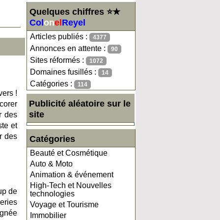
Quelques chiffres ⭐★
Col
on
el
Reyel
Articles publiés :
4377
Annonces en attente :
90
Sites réformés :
1072
Domaines fusillés :
14
Catégories :
114
vers !
Publicité aléatoire sur le
corer
site
r des
ste et
ir des
Catégories
Beauté et Cosmétique
Auto & Moto
Animation & événement
High-Tech et Nouvelles
up de
technologies
eries
Voyage et Tourisme
agnée
Immobilier