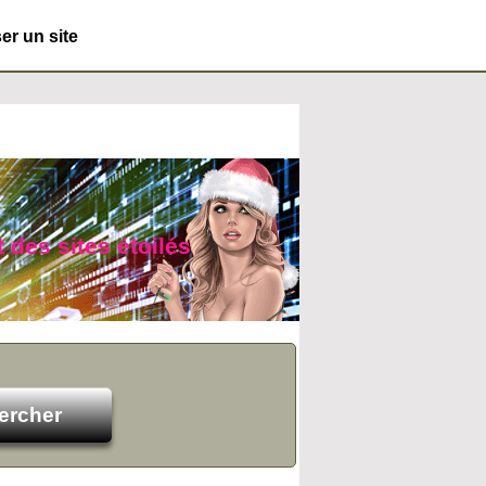
r un site
t des sites étoilés