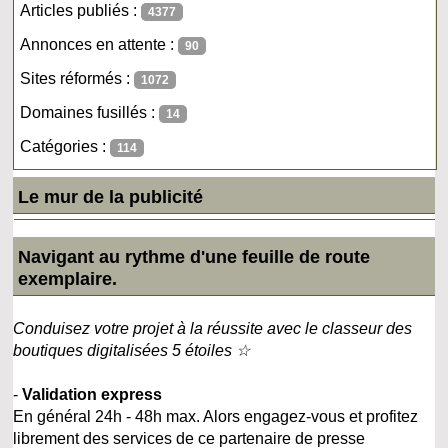
Articles publiés :
4377
Annonces en attente :
90
Sites réformés :
1072
Domaines fusillés :
14
Catégories :
114
Le mur de la publicité
Navigant au rythme d'une feuille de route
exemplaire.
Conduisez votre projet à la réussite avec le classeur des
boutiques digitalisées 5 étoiles ☆
-
Validation express
En général 24h - 48h max. Alors engagez-vous et profitez
librement des services de ce partenaire de presse