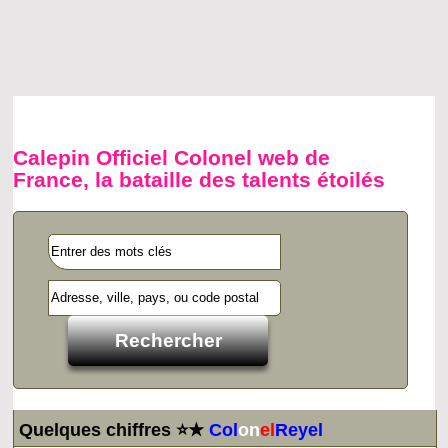
Calepin Officiel Colonel web de
France, la bataille des talents étoilés
Quelques chiffres ⭐★
Col
on
el
Reyel