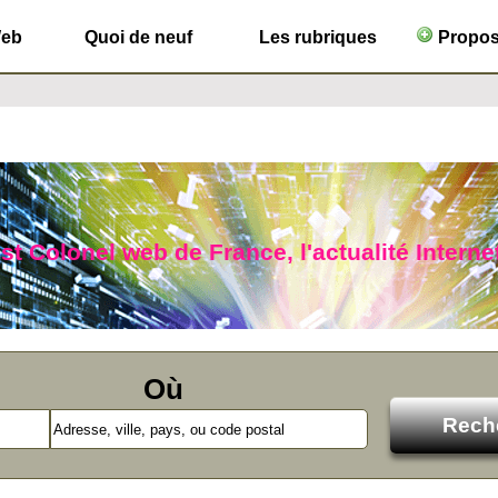
Web
Quoi de neuf
Les rubriques
Propose
ist Colonel web de France, l'actualité Interne
Où