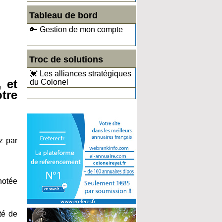
Tableau de bord
🔑 Gestion de mon compte
Troc de solutions
💓 Les alliances stratégiques
, et
du Colonel
tre
z par
notée
té de