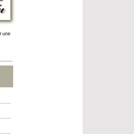
r une