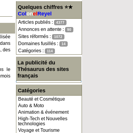
Quelques chiffres ⭐★
Col
on
el
Reyel
Articles publiés :
4377
Annonces en attente :
90
Sites réformés :
lisée
1072
 dans
Domaines fusillés :
14
, des
Catégories :
114
La publicité du
Thésaurus des sites
ns le
français
 mois
Catégories
Beauté et Cosmétique
Auto & Moto
Animation & événement
High-Tech et Nouvelles
technologies
Voyage et Tourisme