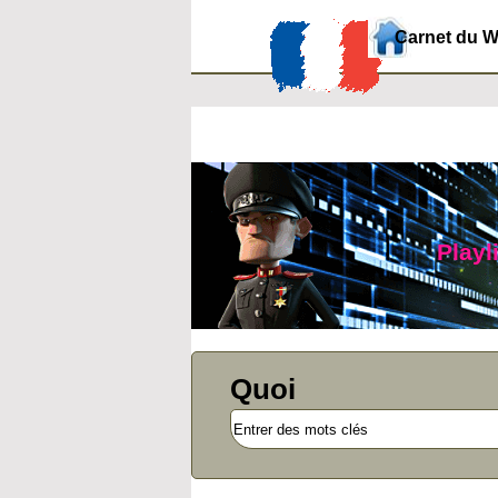
Carnet du 
Playl
Quoi