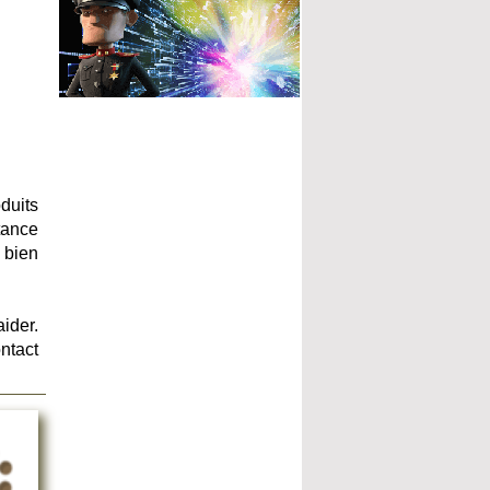
duits
tance
 bien
ider.
ntact