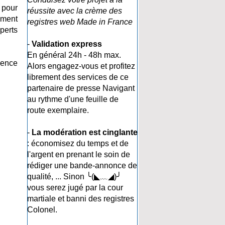
 pour
réussite avec la crème des
ement
registres web Made in France
perts
-
Validation express
En général 24h - 48h max.
nence
Alors engagez-vous et profitez
librement des services de ce
partenaire de presse Navigant
au rythme d'une feuille de
route exemplaire.
-
La modération est cinglante
: économisez du temps et de
l'argent en prenant le soin de
rédiger une bande-annonce de
qualité, ... Sinon ╰(◣﹏◢)╯
vous serez jugé par la cour
martiale et banni des registres
Colonel.