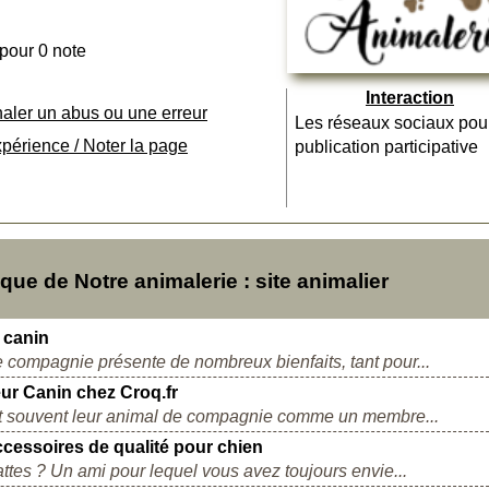
 pour 0 note
Interaction
naler un abus ou une erreur
Les réseaux sociaux pou
xpérience / Noter la page
publication participative
e de Notre animalerie : site animalier
 canin
e compagnie présente de nombreux bienfaits, tant pour...
r Canin chez Croq.fr
ent souvent leur animal de compagnie comme un membre...
ccessoires de qualité pour chien
es ? Un ami pour lequel vous avez toujours envie...