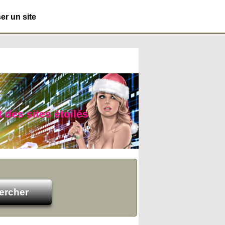
r un site
t des sites étoilés