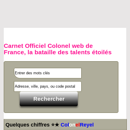
Carnet Officiel Colonel web de
France, la bataille des talents étoilés
Quelques chiffres ⭐★
Col
on
el
Reyel