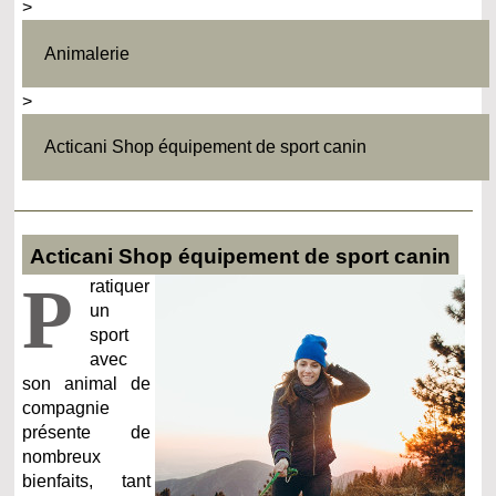
>
Animalerie
>
Acticani Shop équipement de sport canin
Acticani Shop équipement de sport canin
P
ratiquer
un
sport
avec
son animal de
compagnie
présente de
nombreux
bienfaits, tant