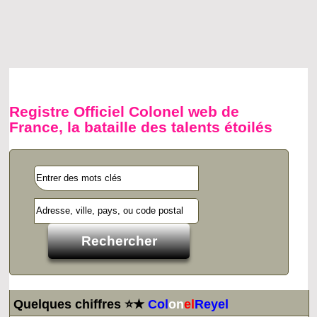
Registre Officiel Colonel web de
France, la bataille des talents étoilés
Quelques chiffres ⭐★
Col
on
el
Reyel