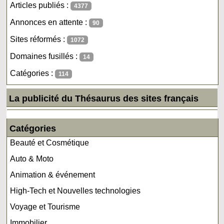
Articles publiés :
4377
Annonces en attente :
90
Sites réformés :
1072
Domaines fusillés :
14
Catégories :
114
La publicité du Thésaurus des sites français
Catégories
Beauté et Cosmétique
Auto & Moto
Animation & événement
High-Tech et Nouvelles technologies
Voyage et Tourisme
Immobilier