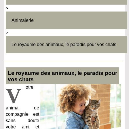
>
Animalerie
>
Le royaume des animaux, le paradis pour vos chats
Le royaume des animaux, le paradis pour
vos chats
V
otre
animal de
compagnie est
sans doute
votre ami et