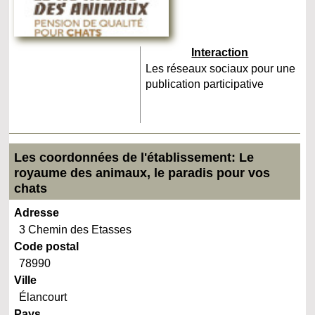
Interaction
Les réseaux sociaux pour une
publication participative
Les coordonnées de l'établissement: Le
royaume des animaux, le paradis pour vos
chats
Adresse
3 Chemin des Etasses
Code postal
78990
Ville
Élancourt
Pays