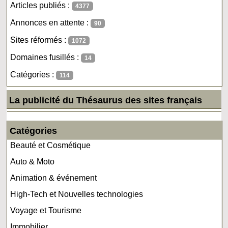
Articles publiés :
4377
Annonces en attente :
90
Sites réformés :
1072
Domaines fusillés :
14
Catégories :
114
La publicité du Thésaurus des sites français
Catégories
Beauté et Cosmétique
Auto & Moto
Animation & événement
High-Tech et Nouvelles technologies
Voyage et Tourisme
Immobilier