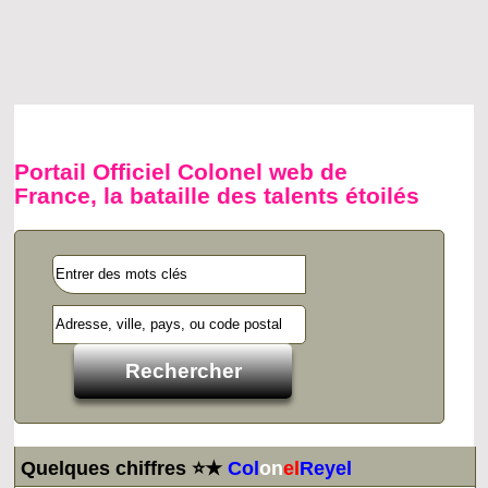
Portail Officiel Colonel web de
France, la bataille des talents étoilés
Quelques chiffres ⭐★
Col
on
el
Reyel