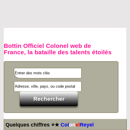
Bottin Officiel Colonel web de
France, la bataille des talents étoilés
Quelques chiffres ⭐★
Col
on
el
Reyel