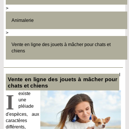
>
Animalerie
>
Vente en ligne des jouets à mâcher pour chats et
chiens
l
Vente en ligne des jouets à mâcher pour
chats et chiens
I
existe
une
pléiade
d'espèces, aux
caractères
différents,