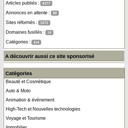
Articles publiés :
4377
Annonces en attente :
90
Sites réformés :
1072
Domaines fusillés :
14
Catégories :
114
A découvrir aussi ce site sponsorisé
Catégories
Beauté et Cosmétique
Auto & Moto
Animation & événement
High-Tech et Nouvelles technologies
Voyage et Tourisme
Immobilier