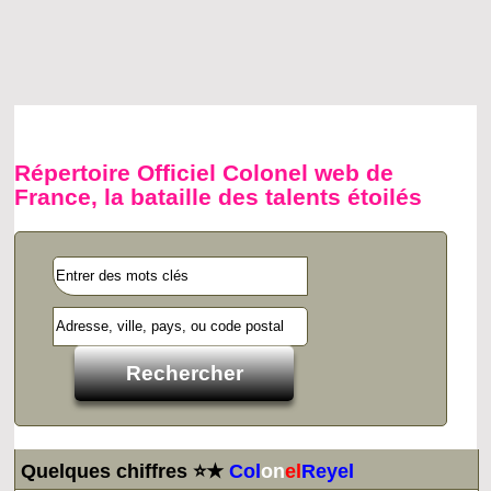
Répertoire Officiel Colonel web de
France, la bataille des talents étoilés
Quelques chiffres ⭐★
Col
on
el
Reyel