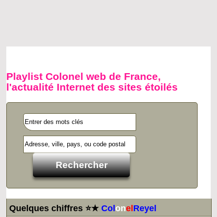
Playlist Colonel web de France,
l'actualité Internet des sites étoilés
Quelques chiffres ⭐★
Col
on
el
Reyel