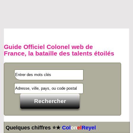
Guide Officiel Colonel web de
France, la bataille des talents étoilés
Quelques chiffres ⭐★
Col
on
el
Reyel