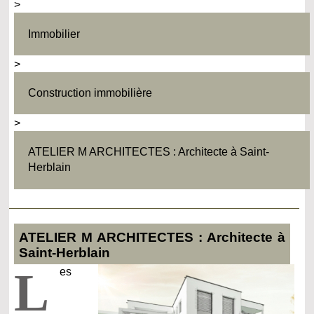
>
Immobilier
>
Construction immobilière
>
ATELIER M ARCHITECTES : Architecte à Saint-
Herblain
ATELIER M ARCHITECTES : Architecte à
Saint-Herblain
L
es