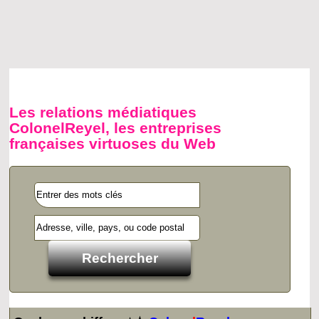
Les relations médiatiques
ColonelReyel, les entreprises
françaises virtuoses du Web