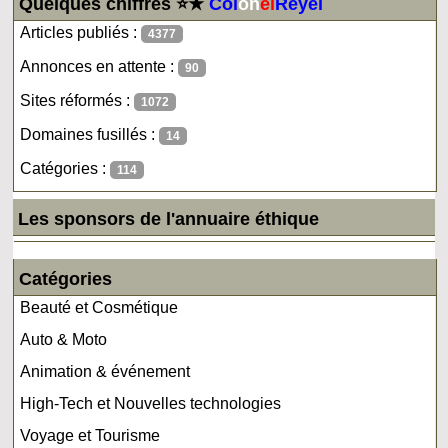
Quelques chiffres ⭐★
Col
on
el
Reyel
Articles publiés :
4377
Annonces en attente :
90
Sites réformés :
1072
Domaines fusillés :
14
Catégories :
114
Les sponsors de l'annuaire éthique
Catégories
Beauté et Cosmétique
Auto & Moto
Animation & événement
High-Tech et Nouvelles technologies
Voyage et Tourisme