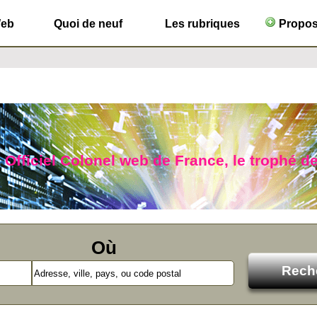
Web
Quoi de neuf
Les rubriques
Propose
 Officiel Colonel web de France, le trophé de
Où