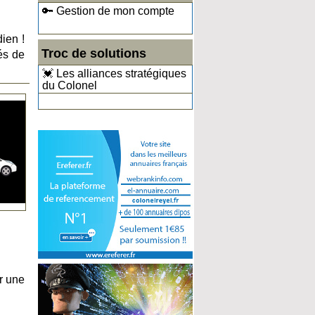
🔑 Gestion de mon compte
ien !
Troc de solutions
és de
💓 Les alliances stratégiques
du Colonel
r une