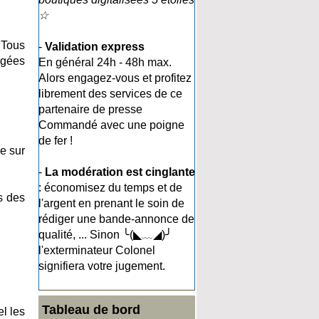
☆
 Tous
-
Validation express
agées
En général 24h - 48h max.
Alors engagez-vous et profitez
librement des services de ce
partenaire de presse
Commandé avec une poigne
de fer !
e sur
-
La modération est cinglante
: économisez du temps et de
s des
l'argent en prenant le soin de
rédiger une bande-annonce de
qualité, ... Sinon ╰(◣﹏◢)╯
l'exterminateur Colonel
signifiera votre jugement.
Tableau de bord
el les