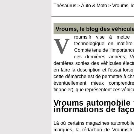
Thésaurus
>
Auto & Moto
>
Vroums, le
Vroums, le blog des véhicules
V
roums.fr vise à mettre 
technologique en matière 
Compte tenu de l'importanc
ces dernières années, V
dernières sorties des véhicules élec
en faire la description et l'essai lors
cette démarche est de permettre à ch
éventuellement mieux comprendre 
financier), que représentent ces véhic
Vroums automobile v
informations de faço
Là où certains magazines automobiles 
marques, la rédaction de Vroums.fr 