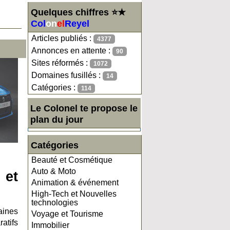
Quelques chiffres ⭐★
Col
on
el
Reyel
Articles publiés :
4377
Annonces en attente :
90
Sites réformés :
1072
Domaines fusillés :
14
Catégories :
114
Le Colonel te propose le
plan du jour
Catégories
Beauté et Cosmétique
Auto & Moto
 et
Animation & événement
High-Tech et Nouvelles
technologies
aines
Voyage et Tourisme
atifs
Immobilier