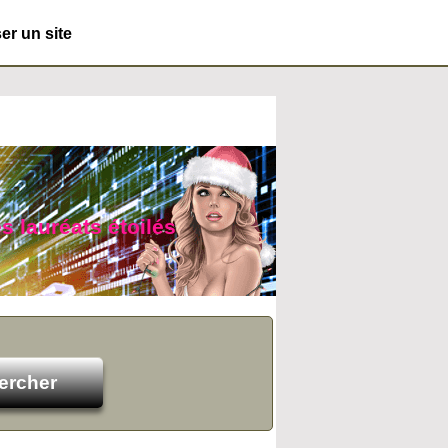
r un site
s lauréats étoilés