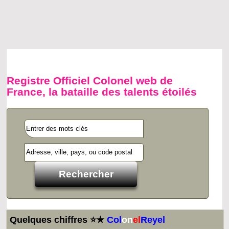
Registre Officiel Colonel web de
France, la bataille des talents étoilés
Quelques chiffres ⭐★
Col
on
el
Reyel