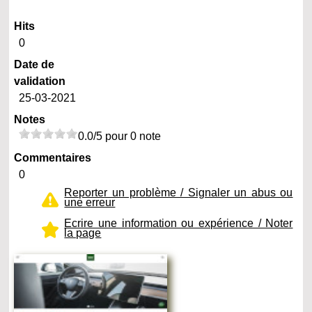
Hits
0
Date de
validation
25-03-2021
Notes
0.0/5 pour 0 note
Commentaires
0
Reporter un problème / Signaler un abus ou
une erreur
Ecrire une information ou expérience / Noter
la page