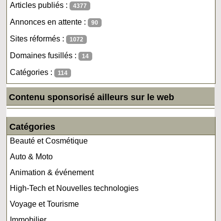
Articles publiés :
4377
Annonces en attente :
90
Sites réformés :
1072
Domaines fusillés :
14
Catégories :
114
Contenu sponsorisé ailleurs sur le web
Catégories
Beauté et Cosmétique
Auto & Moto
Animation & événement
High-Tech et Nouvelles technologies
Voyage et Tourisme
Immobilier