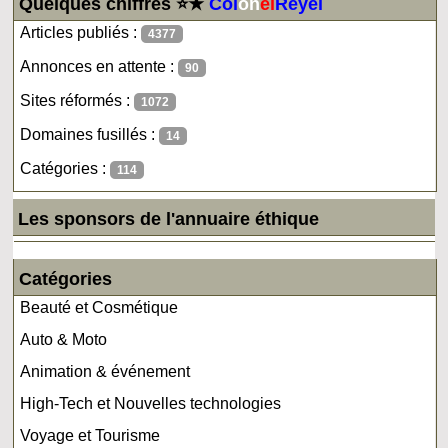
Quelques chiffres ⭐★
Col
on
el
Reyel
Articles publiés :
4377
Annonces en attente :
90
Sites réformés :
1072
Domaines fusillés :
14
Catégories :
114
Les sponsors de l'annuaire éthique
Catégories
Beauté et Cosmétique
Auto & Moto
Animation & événement
High-Tech et Nouvelles technologies
Voyage et Tourisme