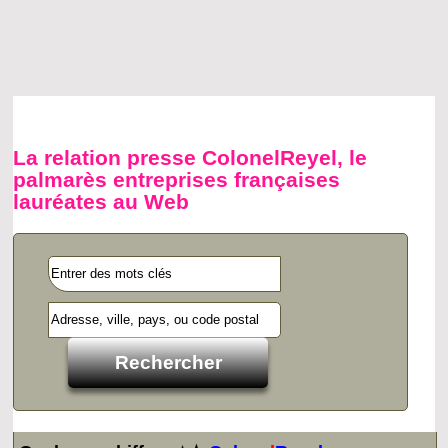
La relation presse ColonelReyel, le
palmarès entreprises françaises
lauréates au Web