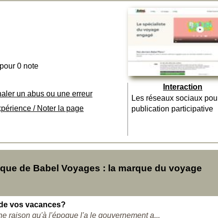
 pour 0 note
Interaction
naler un abus ou une erreur
Les réseaux sociaux pou
xpérience / Noter la page
publication participative
que de Babel Voyages : la marque du voyage
 de vos vacances?
 raison qu'à l'époque l'a le gouvernement a...