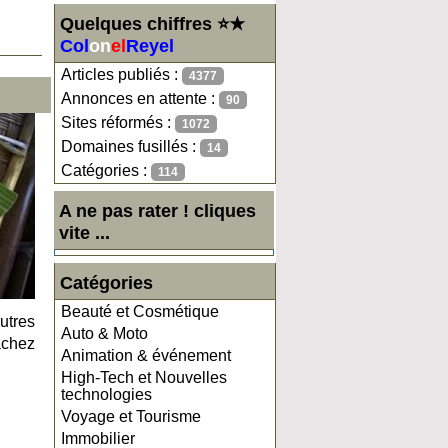
Quelques chiffres ⭐★
Col
on
el
Reyel
Articles publiés :
4377
Annonces en attente :
90
Sites réformés :
1072
Domaines fusillés :
14
Catégories :
114
A ne pas rater ! cliques
vite ...
Catégories
Beauté et Cosmétique
utres
Auto & Moto
achez
Animation & événement
High-Tech et Nouvelles
technologies
Voyage et Tourisme
Immobilier