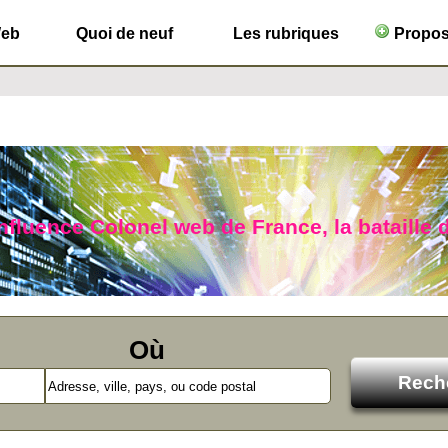
Web
Quoi de neuf
Les rubriques
Propose
nfluence Colonel web de France, la bataille d
Où