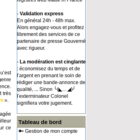
-
Validation express
En général 24h - 48h max.
Alors engagez-vous et profitez
librement des services de ce
partenaire de presse Gouverné
avec rigueur.
-
La modération est cinglante
: économisez du temps et de
u’est
l'argent en prenant le soin de
genre
rédiger une bande-annonce de
ence.
qualité, ... Sinon ╰(◣﹏◢)╯
 très
l'exterminateur Colonel
om
».
signifiera votre jugement.
gagée
illeur
Tableau de bord
ur ce
🔑 Gestion de mon compte