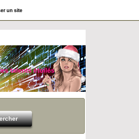
r un site
es talents étoilés