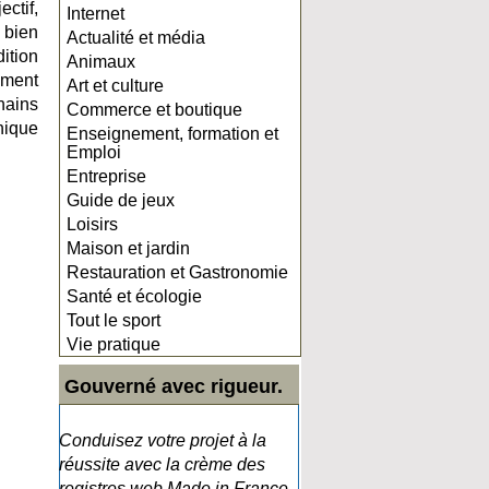
ctif,
Internet
 bien
Actualité et média
ition
Animaux
ement
Art et culture
hains
Commerce et boutique
nique
Enseignement, formation et
Emploi
Entreprise
Guide de jeux
Loisirs
Maison et jardin
Restauration et Gastronomie
Santé et écologie
Tout le sport
Vie pratique
Gouverné avec rigueur.
Conduisez votre projet à la
réussite avec la crème des
registres web Made in France